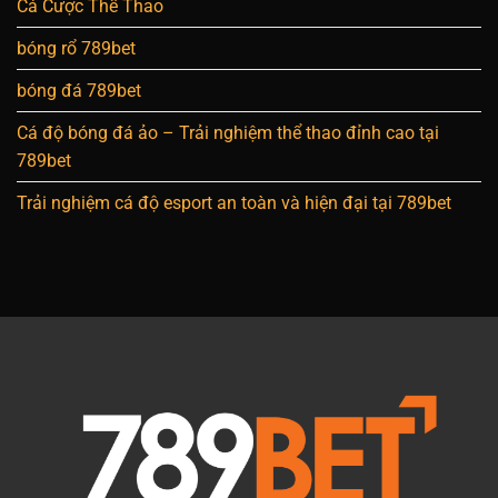
Cá Cược Thể Thao
bóng rổ 789bet
bóng đá 789bet
Cá độ bóng đá ảo – Trải nghiệm thể thao đỉnh cao tại
789bet
Trải nghiệm cá độ esport an toàn và hiện đại tại 789bet