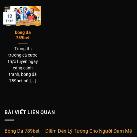
12
Th12
bóng đá
789bet
Trong thị
trường cá cược
trực tuyến ngày
càng cạnh
tranh, bóng đá
789bet nổi [...]
BÀI VIẾT LIÊN QUAN
Bóng Đá 789bet – Điểm Đến Lý Tưởng Cho Người Đam Mê