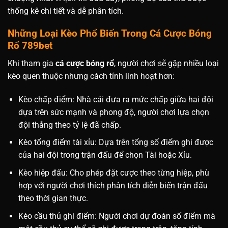
thống kê chi tiết và dễ phân tích.
Những Loại Kèo Phổ Biến Trong Cá Cược Bóng
Rổ 789bet
Khi tham gia
cá cược bóng rổ
, người chơi sẽ gặp nhiều loại
kèo quen thuộc nhưng cách tính linh hoạt hơn:
Kèo chấp điểm: Nhà cái đưa ra mức chấp giữa hai đội
dựa trên sức mạnh và phong độ, người chơi lựa chọn
đội thắng theo tỷ lệ đã chấp.
Kèo tổng điểm tài xỉu: Dựa trên tổng số điểm ghi được
của hai đội trong trận đấu để chọn Tài hoặc Xỉu.
Kèo hiệp đấu: Cho phép đặt cược theo từng hiệp, phù
hợp với người chơi thích phân tích diễn biến trận đấu
theo thời gian thực.
Kèo cầu thủ ghi điểm: Người chơi dự đoán số điểm mà