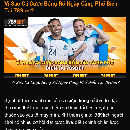
Vì Sao Cá Cược Bóng Rổ Ngày Càng Phổ Biến
Tại 789bet?
Vì Sao Cá Cược Bóng Rổ Ngày Càng Phổ Biến Tại 789bet?
Sự phát triển mạnh mẽ của
cá cược bóng rổ
đến từ đặc
thù môn thể thao này: điểm số thay đổi liên tục, ít phụ
thuộc vào yếu tố may mắn. Khi tham gia tại
789bet
, người
chơi có nhiều cơ hội đặt cược live, điều chỉnh chiến lược
theo từng hiệp đấu.