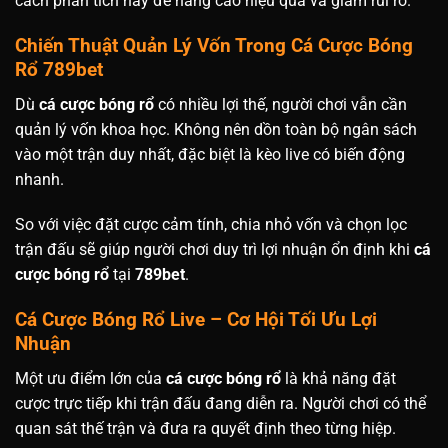
cách phân tích này để nâng cao hiệu quả và giảm rủi ro.
Chiến Thuật Quản Lý Vốn Trong Cá Cược Bóng
Rổ 789bet
Dù
cá cược bóng rổ
có nhiều lợi thế, người chơi vẫn cần
quản lý vốn khoa học. Không nên dồn toàn bộ ngân sách
vào một trận duy nhất, đặc biệt là kèo live có biến động
nhanh.
So với việc đặt cược cảm tính, chia nhỏ vốn và chọn lọc
trận đấu sẽ giúp người chơi duy trì lợi nhuận ổn định khi
cá
cược bóng rổ
tại
789bet
.
Cá Cược Bóng Rổ Live – Cơ Hội Tối Ưu Lợi
Nhuận
Một ưu điểm lớn của
cá cược bóng rổ
là khả năng đặt
cược trực tiếp khi trận đấu đang diễn ra. Người chơi có thể
quan sát thế trận và đưa ra quyết định theo từng hiệp.