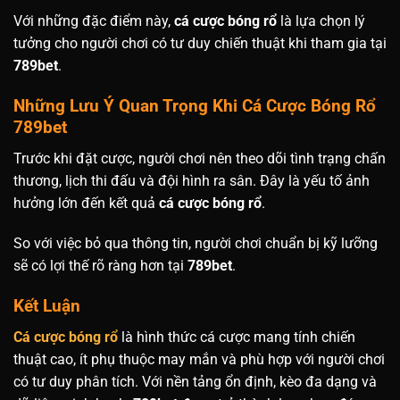
Với những đặc điểm này,
cá cược bóng rổ
là lựa chọn lý
tưởng cho người chơi có tư duy chiến thuật khi tham gia tại
789bet
.
Những Lưu Ý Quan Trọng Khi Cá Cược Bóng Rổ
789bet
Trước khi đặt cược, người chơi nên theo dõi tình trạng chấn
thương, lịch thi đấu và đội hình ra sân. Đây là yếu tố ảnh
hưởng lớn đến kết quả
cá cược bóng rổ
.
So với việc bỏ qua thông tin, người chơi chuẩn bị kỹ lưỡng
sẽ có lợi thế rõ ràng hơn tại
789bet
.
Kết Luận
Cá cược bóng rổ
là hình thức cá cược mang tính chiến
thuật cao, ít phụ thuộc may mắn và phù hợp với người chơi
có tư duy phân tích. Với nền tảng ổn định, kèo đa dạng và