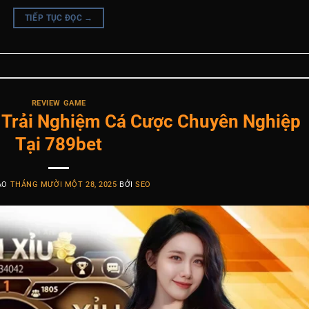
TIẾP TỤC ĐỌC
→
REVIEW GAME
 – Trải Nghiệm Cá Cược Chuyên Nghiệp
Tại 789bet
ÀO
THÁNG MƯỜI MỘT 28, 2025
BỞI
SEO