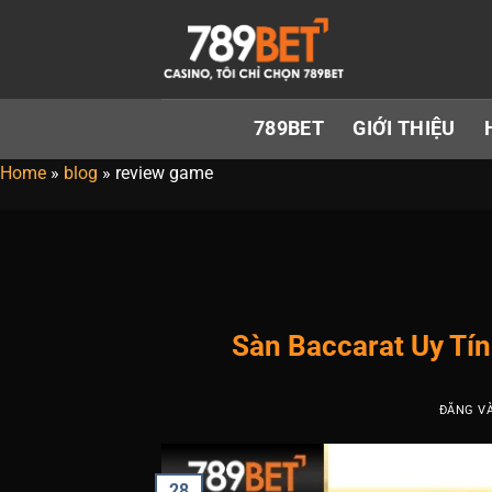
Bỏ
qua
nội
dung
789BET
GIỚI THIỆU
Home
»
blog
»
review game
Sàn Baccarat Uy Tín
ĐĂNG V
28