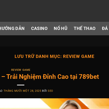
HƯỚNG DẪN
CASINO
NỔ HŨ
THỂ THAO
ĐÁ
LƯU TRỮ DANH MỤC:
REVIEW GAME
REVIEW GAME
 – Trải Nghiệm Đỉnh Cao tại 789bet
ÀO
THÁNG MƯỜI MỘT 28, 2025
BỞI
SEO